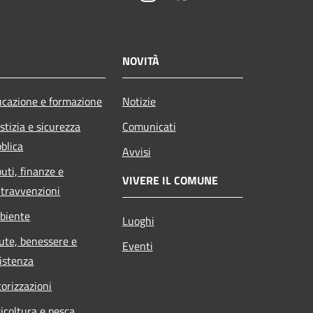
NOVITÀ
cazione e formazione
Notizie
stizia e sicurezza
Comunicati
blica
Avvisi
buti, finanze e
VIVERE IL COMUNE
travvenzioni
biente
Luoghi
ute, benessere e
Eventi
istenza
orizzazioni
icoltura e pesca