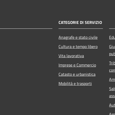
CATEGORIE DI SERVIZIO
Anagrafe e stato civile
Edu
Cultura e tempo libero
Giu
pub
Vita lavorativa
Tri
Imprese e Commercio
con
Catasto e urbanistica
Am
Mobilità e trasporti
Sal
ass
Aut
Agr