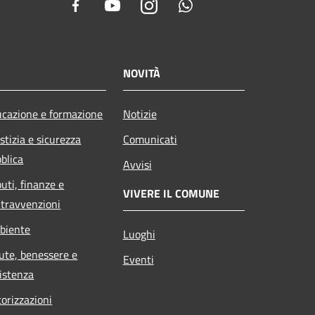
Facebook
Youtube
Instagram
Whatsapp
NOVITÀ
cazione e formazione
Notizie
stizia e sicurezza
Comunicati
blica
Avvisi
buti, finanze e
VIVERE IL COMUNE
travvenzioni
biente
Luoghi
ute, benessere e
Eventi
istenza
orizzazioni