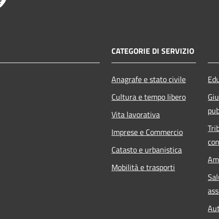
CATEGORIE DI SERVIZIO
Anagrafe e stato civile
Edu
Cultura e tempo libero
Giu
pub
Vita lavorativa
Tri
Imprese e Commercio
con
Catasto e urbanistica
Am
Mobilità e trasporti
Sal
ass
Aut