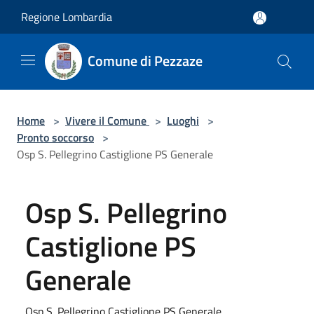
Salta al contenuto principale
Regione Lombardia
Comune di Pezzaze
Home
>
Vivere il Comune
>
Luoghi
>
Pronto soccorso
>
Osp S. Pellegrino Castiglione PS Generale
Osp S. Pellegrino
Castiglione PS
Generale
Osp S. Pellegrino Castiglione PS Generale