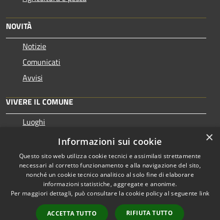
NOVITÀ
Notizie
Comunicati
Avvisi
VIVERE IL COMUNE
Luoghi
×
Eventi
Informazioni sui cookie
Questo sito web utilizza cookie tecnici e assimilati strettamente
necessari al corretto funzionamento e alla navigazione del sito,
nonché un cookie tecnico analitico al solo fine di elaborare
informazioni statistiche, aggregate e anonime.
RSS
Copyright © 2026 • Comune di
Per maggiori dettagli, può consultare la cookie policy al seguente
link
Accessibilità
Pezzaze • Powered by
Privacy
Municipium
Accesso
•
RIFIUTA TUTTO
ACCETTA TUTTO