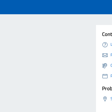
Cont
Prob