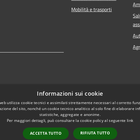
Am
Mobilità e trasporti
Sal
ass
Aut
Agr
Informazioni sui cookie
web utilizza cookie tecnici e assimilati strettamente necessari al corretto fu
azione del sito, nonché un cookie tecnico analitico al solo fine di elaborare i
statistiche, aggregate e anonime.
Per maggiori dettagli, può consultare la cookie policy al seguente
link
RIFIUTA TUTTO
ACCETTA TUTTO