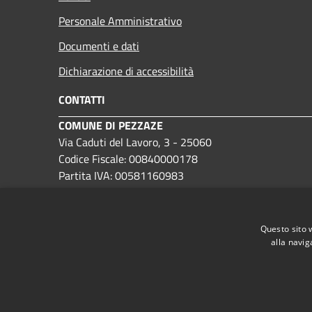
Personale Amministrativo
Documenti e dati
Dichiarazione di accessibilità
CONTATTI
COMUNE DI PEZZAZE
Via Caduti del Lavoro, 3 - 25060
Codice Fiscale: 00840000178
Partita IVA: 00581160983
IBAN: IT12C0359901800000000190208
PEC:
protocollo@pec.comune.pezzaze.bs.it
Questo sito 
Centralino Unico: (+39) 030 9220100
alla navig