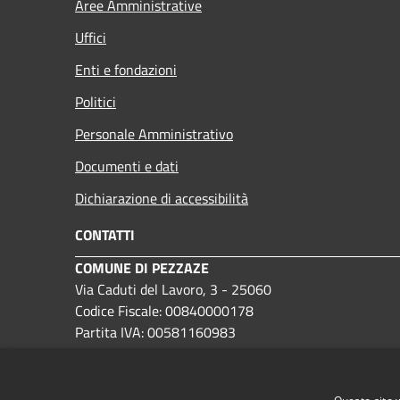
Aree Amministrative
Uffici
Enti e fondazioni
Politici
Personale Amministrativo
Documenti e dati
Dichiarazione di accessibilità
CONTATTI
COMUNE DI PEZZAZE
Via Caduti del Lavoro, 3 - 25060
Codice Fiscale: 00840000178
Partita IVA: 00581160983
IBAN: IT12C0359901800000000190208
PEC:
protocollo@pec.comune.pezzaze.bs.it