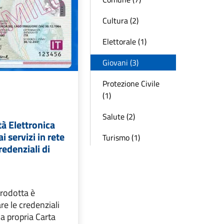
Cultura (2)
Elettorale (1)
Giovani (3)
Protezione Civile
(1)
Salute (2)
tà Elettronica
i servizi in rete
Turismo (1)
redenziali di
trodotta è
re le credenziali
lla propria Carta