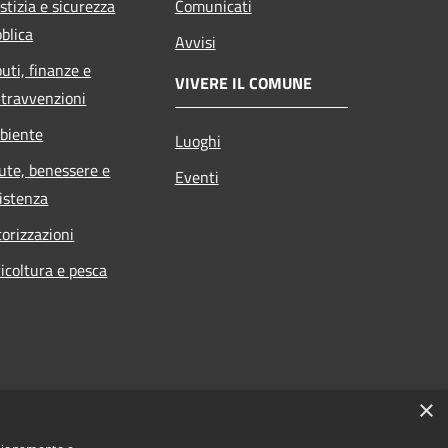
stizia e sicurezza
Comunicati
blica
Avvisi
buti, finanze e
VIVERE IL COMUNE
travvenzioni
biente
Luoghi
ute, benessere e
Eventi
istenza
orizzazioni
icoltura e pesca
×