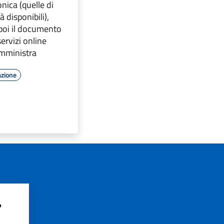
onica (quelle di
à disponibili),
 poi il documento
ervizi online
Amministra
azione
?