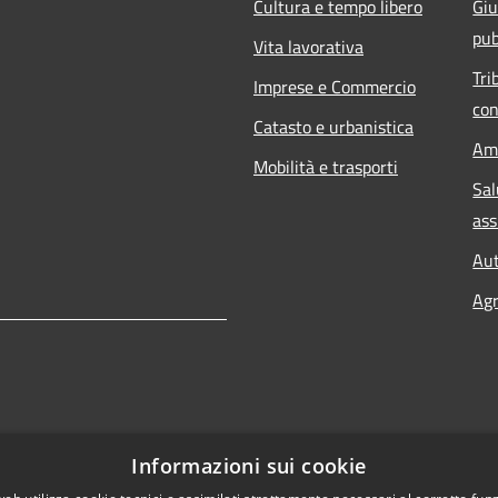
Cultura e tempo libero
Giu
pub
Vita lavorativa
Tri
Imprese e Commercio
con
Catasto e urbanistica
Am
Mobilità e trasporti
Sal
ass
Aut
Agr
Informazioni sui cookie